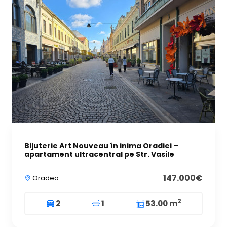
Bijuterie Art Nouveau în inima Oradiei –
apartament ultracentral pe Str. Vasile
147.000€
Oradea
2
2
1
53.00 m