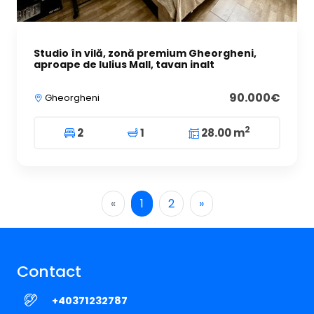
Studio în vilă, zonă premium Gheorgheni,
aproape de Iulius Mall, tavan inalt
90.000€
Gheorgheni
2
2
1
28.00 m
«
1
2
»
Contact
+40371232787