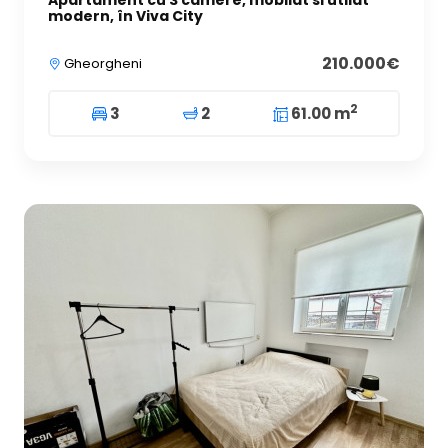
modern, în Viva City
210.000€
Gheorgheni
2
3
2
61.00 m