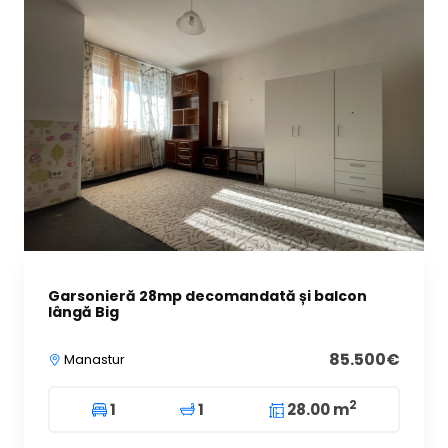
Garsonieră 28mp decomandată și balcon
lângă Big
85.500€
Manastur
2
1
1
28.00 m