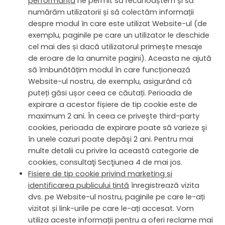
performanța
ne permit să recunoaștem și să
numărăm utilizatorii și să colectăm informații
despre modul în care este utilizat Website-ul (de
exemplu, paginile pe care un utilizator le deschide
cel mai des și dacă utilizatorul primește mesaje
de eroare de la anumite pagini). Aceasta ne ajută
să îmbunătățim modul în care funcționează
Website-ul nostru, de exemplu, asigurând că
puteți găsi ușor ceea ce căutați. Perioada de
expirare a acestor fișiere de tip cookie este de
maximum 2 ani.
În ceea ce priveşte third-party
cookies, perioada de expirare poate să varieze şi
în unele cazuri poate depăşi 2 ani.
Pentru mai
multe detalii cu privire la această categorie de
cookies, consultaţi Secţiunea 4 de mai jos.
Fișiere de tip cookie privind marketing și
identificarea publicului țintă
înregistrează vizita
dvs. pe Website-ul nostru, paginile pe care le-ați
vizitat și link-urile pe care le-ați accesat. Vom
utiliza aceste informații pentru a oferi reclame mai