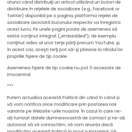
atunci când distribuiţi un articol utilizând un buton de
distribuire în reţelele de socializare (e.g., Facebook or
Twitter) disponibil pe o pagina, platforma reţelei de
socializare asociată butonului respectiv va înregistra
acest lucru. Pe unele pagini poate de asemenea să
existe conţinut integrat („embedded”), de exemplu
conţinut video al unor terţe părţi precum YouTube, şi,
în acest caz, aceşti terţi pot să-şi plaseze la rândul lor
propriile fişiere de tip cookie.
Asemenea fişiere de tip cookie nu pot fi accesate de
imocentral.
***
Putem actualiza această Politică din când în când și
vă vom notifica orice modificare prin postarea noii
variante pe Website-urile noastre. În cazul în care ne-
ați furnizat datele dumneavoastră de contact și ne-ați
autorizat să vă contactăm, vă vom anunța dacă
modificăm această Politică în mod substanțial. Vă