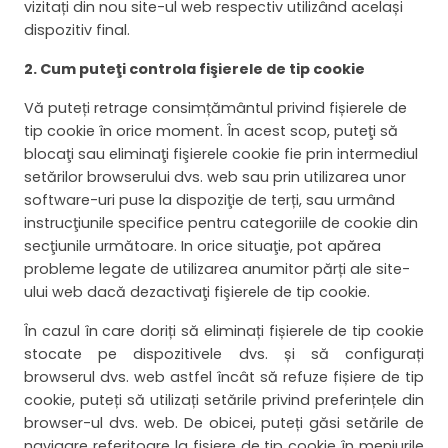
vizitați din nou site-ul web respectiv utilizând același
dispozitiv final.
2. Cum puteţi controla fişierele de tip cookie
Vă puteți retrage consimțământul privind fișierele de
tip cookie în orice moment. În acest scop, puteţi să
blocaţi sau eliminaţi fişierele cookie fie prin intermediul
setărilor browserului dvs. web sau prin utilizarea unor
software-uri puse la dispoziţie de terți, sau urmând
instrucţiunile specifice pentru categoriile de cookie din
secţiunile următoare. In orice situaţie, pot apărea
probleme legate de utilizarea anumitor părți ale site-
ului web dacă dezactivaţi fişierele de tip cookie.
În cazul în care doriți să eliminați fișierele de tip cookie
stocate pe dispozitivele dvs. și să configurați
browserul dvs. web astfel încât să refuze fișiere de tip
cookie, puteți să utilizați setările privind preferințele din
browser-ul dvs. web. De obicei, puteți găsi setările de
navigare referitoare la fișiere de tip cookie în meniurile