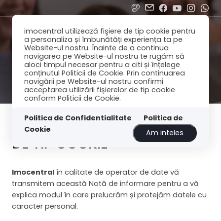
imocentral utilizează fişiere de tip cookie pentru
a personaliza și îmbunătăți experiența ta pe
Website-ul nostru. Înainte de a continua
navigarea pe Website-ul nostru te rugăm să
aloci timpul necesar pentru a citi și înțelege
conținutul Politicii de Cookie. Prin continuarea
navigării pe Website-ul nostru confirmi
acceptarea utilizării fişierelor de tip cookie
conform Politicii de Cookie.
Politica de Confidentialitate
Politica de
POLITICĂ PRIVIND FIȘIERELE
Cookie
Am inteles
DE TIP COOKIE
Imocentral
în calitate de operator de date vă
transmitem această Notă de informare pentru a vă
explica modul în care prelucrăm și protejăm datele cu
caracter personal.