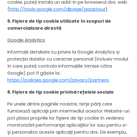
cookie, puteți instala un add-in pe browserul dvs. web
(
http://tools.google.com/dlpage/gaoptout
).
5. Fișiere de tip cookie
utilizate în scopuri de
comercializare directă
Google Analytics
Informații detaliate cu privire la Google Analytics și
protecția datelor cu caracter personal (inclusiv modul
în care puteți controla informațiile trimise către
Google) pot fi găsite la:
https://policies.google.com/privacy/partners
.
6. Fișiere de tip cookie privind rețelele sociale
Pe unele dintre paginile noastre, terţe părţi care
furnizează aplicaţii prin intermediul acestor Website-uri
pot plasa propriile lor fişiere de tip cookie în vederea
monitorizării performanţei aplicaţiilor lor sau pentru a-
şi personaliza aceste aplicaţii pentru dvs. De exemplu,