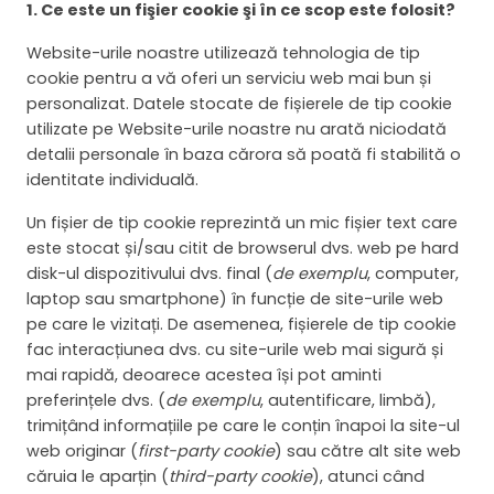
1. Ce este un fişier cookie şi în ce scop este folosit?
Website-urile noastre utilizează tehnologia de tip
cookie pentru a vă oferi un serviciu web mai bun și
personalizat. Datele stocate de fișierele de tip cookie
utilizate pe Website-urile noastre nu arată niciodată
detalii personale în baza cărora să poată fi stabilită o
identitate individuală.
Un fișier de tip cookie reprezintă un mic fișier text care
este stocat și/sau citit de browserul dvs. web pe hard
disk-ul dispozitivului dvs. final (
de exemplu
, computer,
laptop sau smartphone) în funcție de site-urile web
pe care le vizitați. De asemenea, fișierele de tip cookie
fac interacțiunea dvs. cu site-urile web mai sigură și
mai rapidă, deoarece acestea își pot aminti
preferințele dvs. (
de exemplu
, autentificare, limbă),
trimițând informațiile pe care le conțin înapoi la site-ul
web originar (
first-party
cookie
) sau către alt site web
căruia le aparțin (
third-party cookie
), atunci când