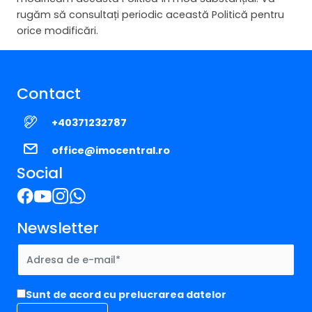
rugăm să consultați periodic această Politică pentru
orice modificări.
Contact
+40371232787
office@imocentral.ro
Social
Newsletter
Sunt de acord cu prelucrarea datelor