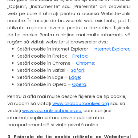
„Opțiuni”, „Instrumente” sau „Preferințe” din browserul
web pe care îl utilizați pentru a accesa Website-urile
noastre. În funcție de browserele web existente, pot fi
utilizate mijloace diverse pentru a dezactiva fișierele
de tip cookie. Pentru a obține mai multe informații, vă
rugăm să vizitați website-ul browserelor dvs.:
Setări cookie în Internet Explorer –
Internet Explorer
;
Setări cookie în Firefox –
Firefox
;
Setări cookie în Chrome –
Chrome
;
Setări cookie în Safari –
Safari
;
Setări cookie în Edge –
Edge
;
Setări cookie în Opera –
Opera
.
Pentru a afla mai multe despre fișierele de tip cookie,
vă rugăm să vizitați
www.allaboutcookies.org
sau să
vedeți
www.youronlinechoices.eu
, care conține
informații suplimentare privind publicitatea
comportamentală și viața privată online.
3. Fișierele de tip cookie
utilizate pe Website-ul