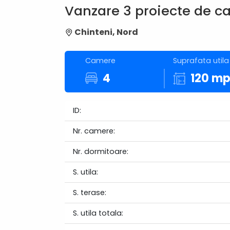
Vanzare 3 proiecte de cas
Chinteni, Nord
Camere
Suprafata utila
4
120 m
ID:
Nr. camere:
Nr. dormitoare:
S. utila:
S. terase:
S. utila totala: