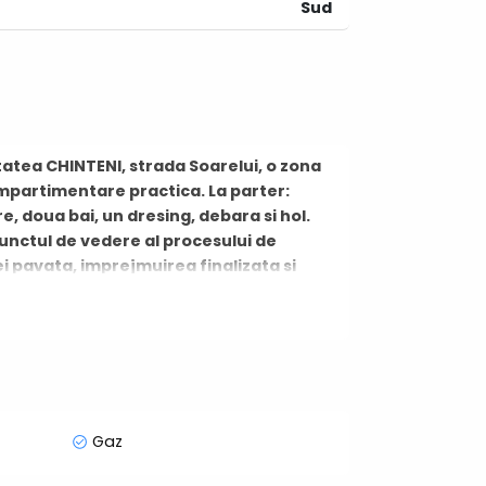
Sud
itatea CHINTENI, strada Soarelui, o zona
compartimentare practica. La parter:
re, doua bai, un dresing, debara si hol.
punctul de vedere al procesului de
lei pavata, imprejmuirea finalizata si
 aplicat peretilor). De asemenea
al de Receptie urmanad inscrierea
analizare.
Gaz