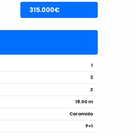
315.000€
1
3
2
18.00 m
Caramida
P+1