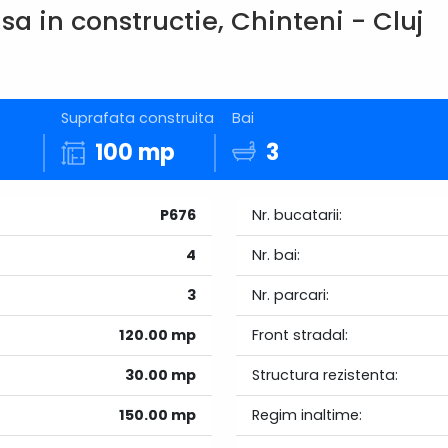
a in constructie, Chinteni - Cluj
Suprafata construita
Bai
p
100 mp
3
P676
Nr. bucatarii:
4
Nr. bai:
3
Nr. parcari:
120.00 mp
Front stradal:
30.00 mp
Structura rezistenta:
150.00 mp
Regim inaltime: