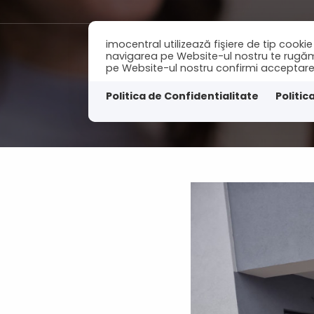
imocentral utilizează fişiere de tip cook
navigarea pe Website-ul nostru te rugăm să
pe Website-ul nostru confirmi acceptarea u
Acasa
Vanzari
I
Politica de Confidentialitate
Politic