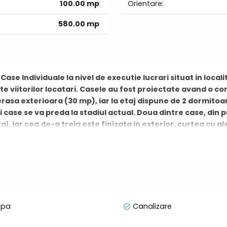
100.00 mp
Orientare:
580.00 mp
se Individuale la nivel de executie lucrari situat in local
tate viitorilor locatari. Casele au fost proiectate avand o 
 terasa exterioara (30 mp), iar la etaj dispune de 2 dormitoa
 case se va preda la stadiul actual. Doua dintre case, din 
aj, iar cea de-a treia este finisata in exterior, curtea cu a
nstalatiile aduse la pozitiile din proiect si un rand de glet
le de constructie finalizate, ca s-a intocmit Procesul Verb
ne intregul proiect este 1861 mp.
tionam ca are acces la toate: curent electric, gaz, apa si c
ect este de 315000E.
la dispozitia dumneavoastra.
pa
Canalizare