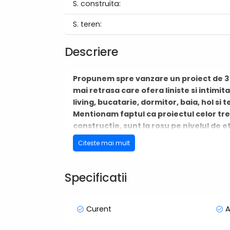
S. construita:
S. teren:
Descriere
Propunem spre vanzare un proiect de 3 Ca
mai retrasa care ofera liniste si intimi
living, bucatarie, dormitor, baia, hol si
Mentionam faptul ca proiectul celor trei
constructie, sunt la rosu pe nivelul de et
semifinisata in interior (sape turnate, i
Citeste mai mult
mentionez, referitor la casa cu lucrari
constructiei in CF.
Suprafata totala de teren de care dispu
Specificatii
Din punctul de vedere al utilitatilor men
Pretul de vanzare al pachetului de proi
Pentru alte detalii si vizionare suntem 
Curent
A