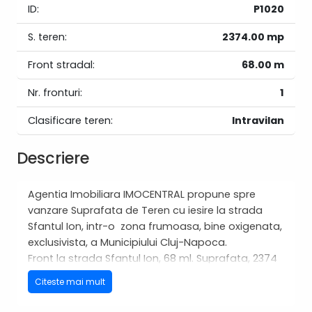
ID:
P1020
S. teren:
2374.00 mp
Front stradal:
68.00 m
Nr. fronturi:
1
Clasificare teren:
Intravilan
Descriere
Agentia Imobiliara IMOCENTRAL propune spre
vanzare Suprafata de Teren cu iesire la strada
Sfantul Ion, intr-o zona frumoasa, bine oxigenata,
exclusivista, a Municipiului Cluj-Napoca.
Front la strada Sfantul Ion, 68 ml. Suprafata, 2374
mp.
Citeste mai mult
Actele sunt la zi, libere de sarcini.
Pretul este 463000 E, negociabil.