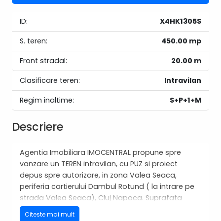
ID:
X4HK1305S
S. teren:
450.00 mp
Front stradal:
20.00 m
Clasificare teren:
Intravilan
Regim inaltime:
S+P+1+M
Descriere
Agentia Imobiliara IMOCENTRAL propune spre
vanzare un TEREN intravilan, cu PUZ si proiect
depus spre autorizare, in zona Valea Seaca,
periferia cartierului Dambul Rotund ( la intrare pe
strada Valea Seaca), Cluj Napoca. Suprafata
totala a terenului este de 450 mp, iar frontul la
Citeste mai mult
strada Valea Seaca de 20 ml. Zona este