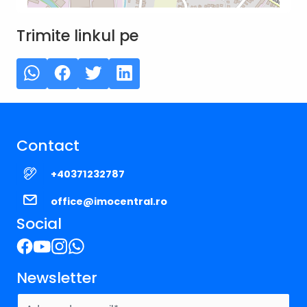
Trimite linkul pe
Contact
+40371232787
office@imocentral.ro
Social
Newsletter