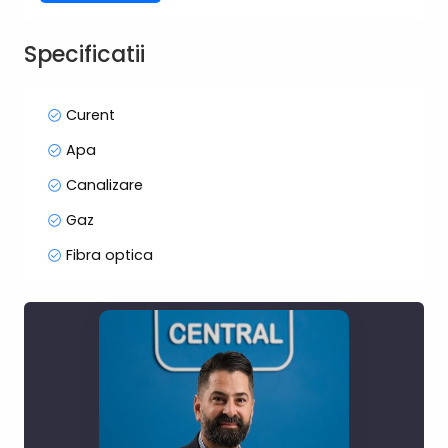
rezidentiala pentru case individuale sau duplexuri,
dar certificatul de urbanism prevede si spatii
Specificatii
comerciale pentru parcelele cu iesire la o artera
principala a orasului Cluj-N, asa cum este si
strada Valea Seaca. Dispune de urmatoarele
Curent
utilitati: gaz, apa, canalizare si curent electric. Din
Apa
punct de vedere administrativ, terenul are PUZ
finalizat si proiect depus spre autorizare. Pentru
Canalizare
detalii suplimentare si vizionare suntem la
Gaz
dispozitia dumneavoastra. Pretul, 150000, TVA
inclus, negociabil.
Fibra optica