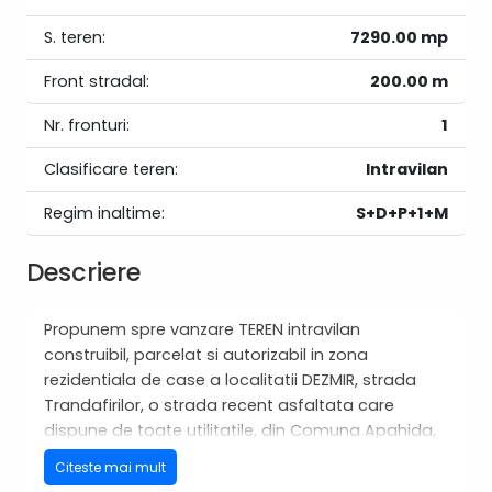
S. teren:
7290.00 mp
Front stradal:
200.00 m
Nr. fronturi:
1
Clasificare teren:
Intravilan
Regim inaltime:
S+D+P+1+M
Descriere
Propunem spre vanzare TEREN intravilan
construibil, parcelat si autorizabil in zona
rezidentiala de case a localitatii DEZMIR, strada
Trandafirilor, o strada recent asfaltata care
dispune de toate utilitatile, din Comuna Apahida,
judetul Cluj.
Citeste mai mult
Terenul este parcelat in 12 loturi, 10 loturi avand