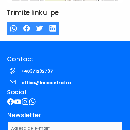
Trimite linkul pe
Contact
+40371232787
office@imocentral.ro
Social
Newsletter