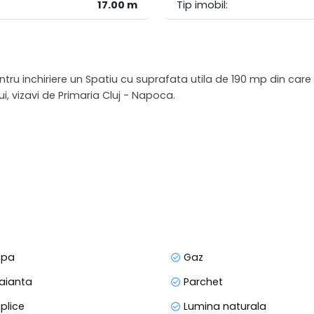
17.00 m
Tip imobil:
tru inchiriere un Spatiu cu suprafata utila de 190 mp din car
ui, vizavi de Primaria Cluj - Napoca.
 2950 E, negociabil.
 dispozitia dumneavoastra.
pa
Gaz
aianta
Parchet
plice
Lumina naturala