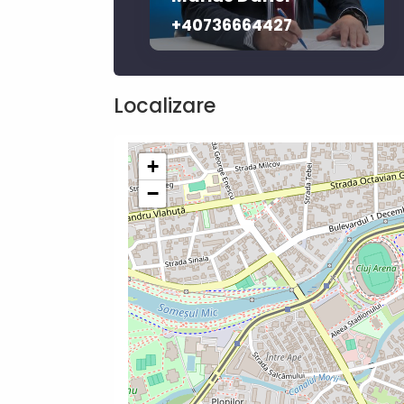
+40736664427‬
Localizare
+
−