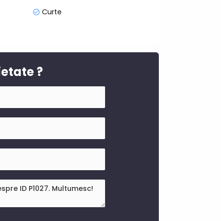
Curte
ietate ?