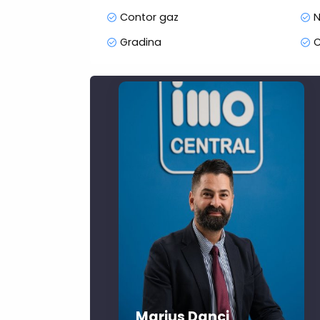
Contor gaz
N
Gradina
C
Marius Danci