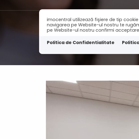
imocentral utilizează fişiere de tip cook
navigarea pe Website-ul nostru te rugăm să
pe Website-ul nostru confirmi acceptarea u
Acasa
Vanzari
I
Politica de Confidentialitate
Politic