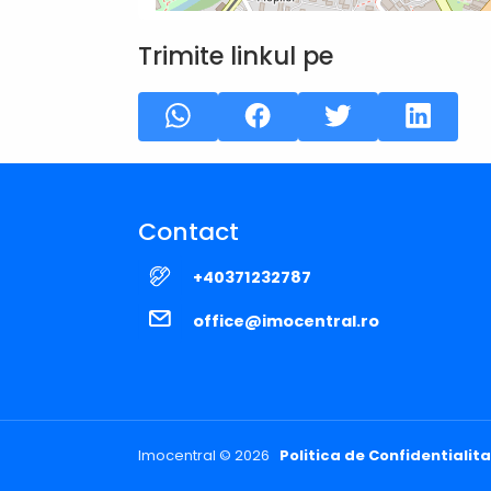
Trimite linkul pe
Contact
+40371232787
office@imocentral.ro
Imocentral © 2026
Politica de Confidentialit