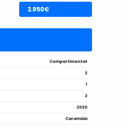
2.950€
Compartimentat
2
1
2
2020
Caramida