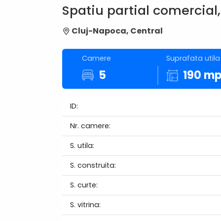
Spatiu partial comercial
Cluj-Napoca, Central
Camere
Suprafata utila
5
190 m
ID:
Nr. camere:
S. utila:
S. construita:
S. curte:
S. vitrina: