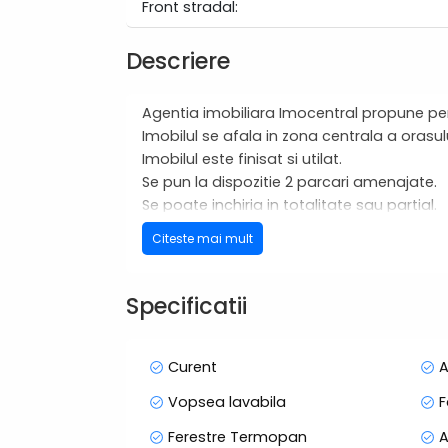
Front stradal:
Descriere
Agentia imobiliara Imocentral propune pen
Imobilul se afala in zona centrala a orasul
Imobilul este finisat si utilat.
Se pun la dispozitie 2 parcari amenajate.
Se poate inchiria in totalitate sau partial.
Pretul total al chiriei pe o luna de zile este
Citeste mai mult
Pentru alte detalii si vizionare suntem la
Specificatii
Curent
A
Vopsea lavabila
F
Ferestre Termopan
A