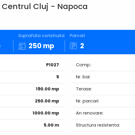
, Centrul Cluj - Napoca
Suprafata construita
Parcari
p
250 mp
2
P1027
Comp.:
5
Nr. bai:
190.00 mp
Terase:
250.00 mp
Nr. parcari:
1000.00 mp
An renovare:
5.00 m
Structura rezistenta: