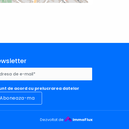
wsletter
unt de acord cu prelucrarea datelor
Dezvoltat de
ImmoFlux