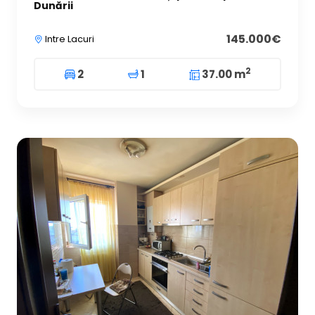
Dunării
145.000€
Intre Lacuri
2
2
1
37.00 m