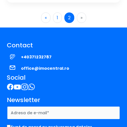
«
1
2
»
Contact
+40371232787
office@imocentral.ro
Social
Newsletter