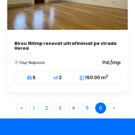
Birou 150mp renovat ultrafininsat pe strada
Horea
11€/mp
Cluj-Napoca
2
5
2
150.00 m
«
1
2
3
4
5
6
»