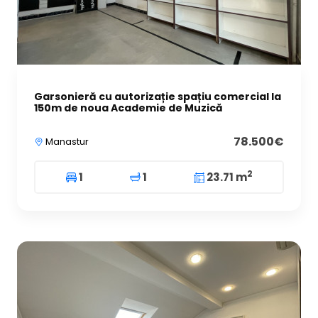
Garsonieră cu autorizație spațiu comercial la
150m de noua Academie de Muzică
78.500€
Manastur
2
1
1
23.71 m