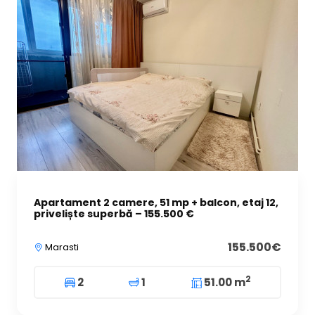
Apartament 2 camere, 51 mp + balcon, etaj 12,
priveliște superbă – 155.500 €
155.500€
Marasti
2
2
1
51.00 m