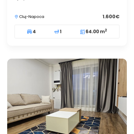
1.600€
Cluj-Napoca
2
4
1
64.00 m