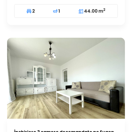
2
2
1
44.00 m
Închiriere 3 camere decomandate pe Eugen