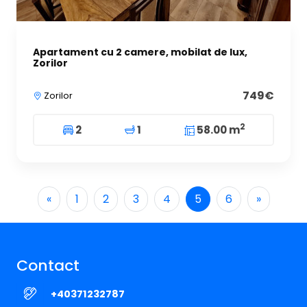
Apartament cu 2 camere, mobilat de lux,
Zorilor
749€
Zorilor
2
2
1
58.00 m
«
1
2
3
4
5
6
»
Contact
+40371232787