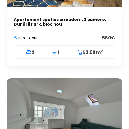
Apartament spatios si modern, 2 camere,
Dunării Park, bloc nou
560€
Intre Lacuri
2
2
1
53.00 m