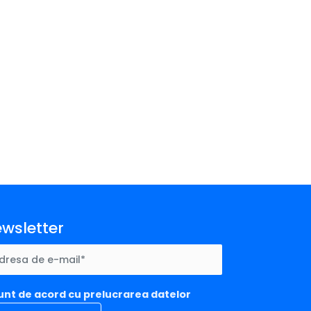
wsletter
unt de acord cu prelucrarea datelor