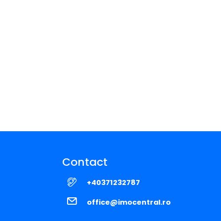
Contact
+40371232787
office@imocentral.ro