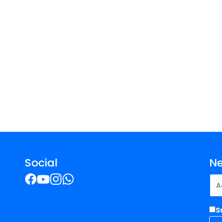
Social
Ne
S