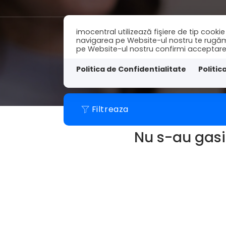
imocentral utilizează fişiere de tip cook
navigarea pe Website-ul nostru te rugăm să
pe Website-ul nostru confirmi acceptarea u
Acasa
Vanzari
I
Politica de Confidentialitate
Politic
Filtreaza
Nu s-au gasit