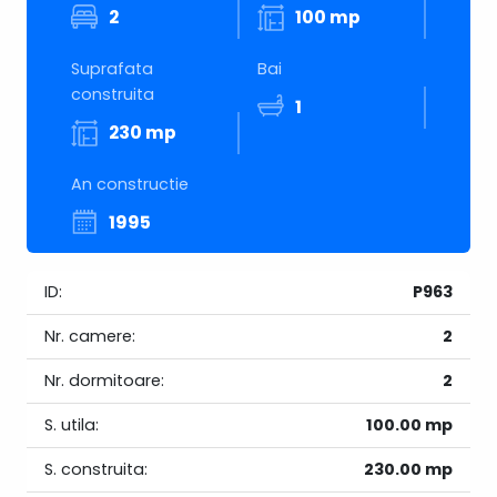
2
100 mp
Suprafata
Bai
construita
1
230 mp
An constructie
1995
ID:
P963
Nr. camere:
2
Nr. dormitoare:
2
S. utila:
100.00 mp
S. construita:
230.00 mp