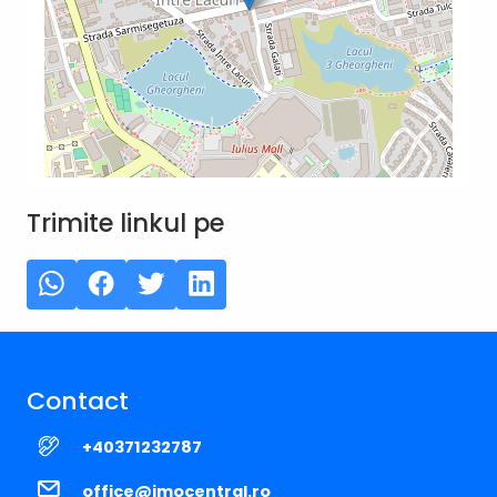
Trimite linkul pe
Contact
+40371232787
office@imocentral.ro