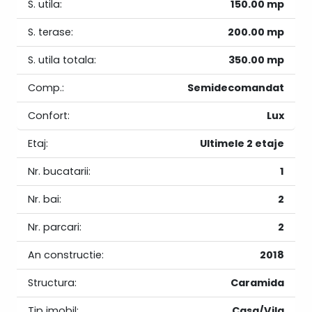
S. utila:
150.00 mp
S. terase:
200.00 mp
S. utila totala:
350.00 mp
Comp.:
Semidecomandat
Confort:
Lux
Etaj:
Ultimele 2 etaje
Nr. bucatarii:
1
Nr. bai:
2
Nr. parcari:
2
An constructie:
2018
Structura:
Caramida
Tip imobil:
Casa/Vila