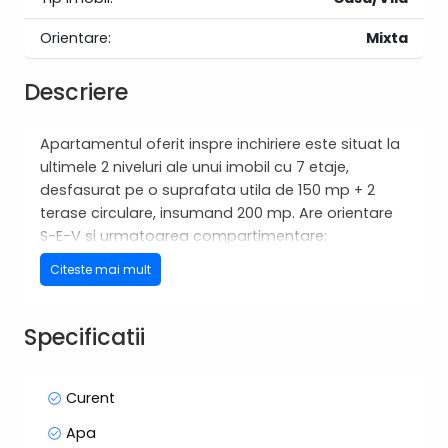
Orientare:
Mixta
Descriere
Apartamentul oferit inspre inchiriere este situat la
ultimele 2 niveluri ale unui imobil cu 7 etaje,
desfasurat pe o suprafata utila de 150 mp + 2
terase circulare, insumand 200 mp. Are orientare
S-E-V si urmatoarea compartimentare:
- primul nivel: living de 46 mp, spalator, 2
Citeste mai mult
dormitoare (din care unul transformat in
dressing), 2 bai, dressing, hol, terasa cu iesiri din
fiecare incapere
Specificatii
- al 2-lea nivel: zona de zi/loc servirea mesei,
bucatarie open space, baie si terasa circulara
generoasa, cu o superba panorama asupra
Curent
intregului oras.
Apa