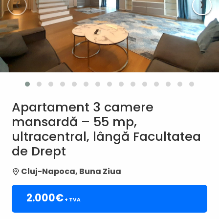
‹
›
Apartament 3 camere
mansardă – 55 mp,
ultracentral, lângă Facultatea
de Drept
Cluj-Napoca, Buna Ziua
2.000€
+ TVA