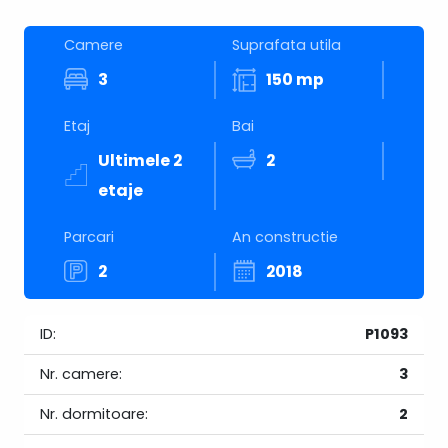
Camere
Suprafata utila
3
150 mp
Etaj
Bai
Ultimele 2
2
etaje
Parcari
An constructie
2
2018
ID:
P1093
Nr. camere:
3
Nr. dormitoare:
2