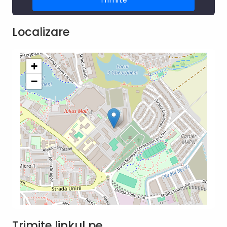
Localizare
+
−
Trimite linkul pe