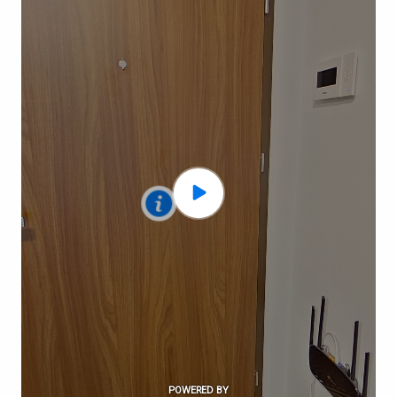
dotat cu aer condiționat atât în dormitor cat și în
living.
-
Bucătăria
este dotată cu plită electrică, cuptor
electric, hotă, cuptor cu microunde, combină
frigorifică și spații de depozitare pentru veselă;
-
Dormitorul
dispune de pat dublu/matrimonial
cu noptiere, dulapuri, comodă, aer condiționat și
acces spre terasă;
-
Living-ul
este mobilat, are o canapea pentru
două persoane, măsuță de cafea, aer condiționat
și acces spre terasă;
-
Baia
este dotată cu cadă, mașină de spălat și
spații de depozitare;
-
Terasă
spațioasă de 11mp cu acces din
dormitor și living;
Pentru a înțelege mai bine compartimentarea
apartamentului vă sugerez să accesați turul