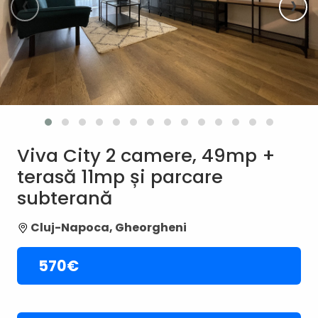
‹
›
Viva City 2 camere, 49mp +
terasă 11mp și parcare
subterană
Cluj-Napoca, Gheorgheni
570€