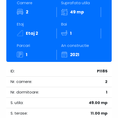
Camere
Suprafata utila
2
49 mp
Etaj
Bai
Etaj 2
1
Parcari
An constructie
1
2021
ID:
P1185
Nr. camere:
2
Nr. dormitoare:
1
S. utila:
49.00 mp
S. terase:
11.00 mp