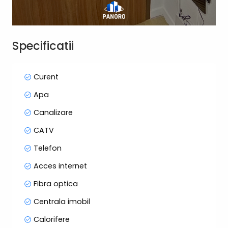
virtual.
De asemenea este inclus în preț și un loc de
Specificatii
parcare subteran. Prețul solicitat este de
570€/lună.
Curent
Informații suplimentare și programarea vizionări
vă rog să mă contactați.
Apa
Canalizare
CATV
Telefon
Acces internet
Fibra optica
Centrala imobil
Calorifere