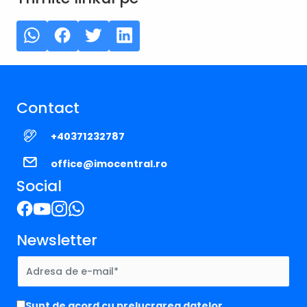
Contact
+40371232787
office@imocentral.ro
Social
Newsletter
Sunt de acord cu prelucrarea datelor