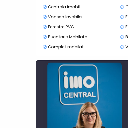
Centrala imobil
C
Vopsea lavabila
F
Ferestre PVC
F
Bucatarie Mobilata
B
Complet mobilat
V