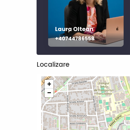
Laura Oltean
+40744786558
Localizare
+
−