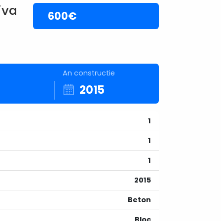
iva
600€
An constructie
2015
1
1
1
2015
Beton
Bloc