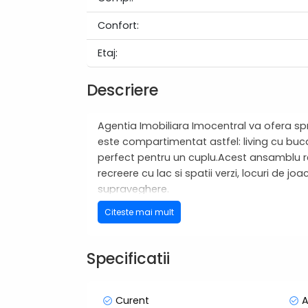
Confort:
Etaj:
Descriere
Agentia Imobiliara Imocentral va ofera sp
este compartimentat astfel: living cu bucat
perfect pentru un cuplu.Acest ansamblu rezi
recreere cu lac si spatii verzi, locuri de 
supraveghere.
Citeste mai mult
Puteți beneficia și de un loc de parcare su
Pentru mai multe detalii sau pentru a prog
Specificatii
Prețul este ușor negociabil.
Curent
A