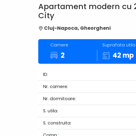
Apartament modern cu 2
City
Cluj-Napoca, Gheorgheni
Camere
Suprafata utila
2
42 mp
ID:
Nr. camere:
Nr. dormitoare:
S. utila:
S. construita:
Comp.: