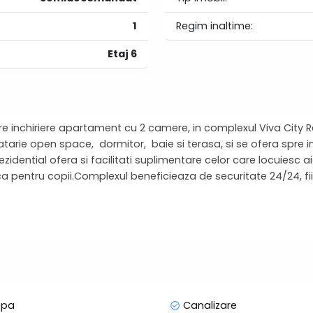
1
Regim inaltime:
Etaj 6
re inchiriere apartament cu 2 camere, in complexul Viva City
arie open space, dormitor, baie si terasa, si se ofera spre inc
dential ofera si facilitati suplimentare celor care locuiesc ai
joaca pentru copii.Complexul beneficieaza de securitate 24/24, 
bteran, prețul acestuia fiind 50 euro pe luna.
rama o vizionare, nu ezitați să mă contactați!
pa
Canalizare