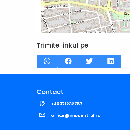
Trimite linkul pe
Contact
+40371232787
office@imocentral.ro