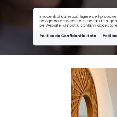
imocentral utilizează fişiere de tip cook
navigarea pe Website-ul nostru te rugăm să
pe Website-ul nostru confirmi acceptarea u
Acasa
Vanzari
I
Politica de Confidentialitate
Politic