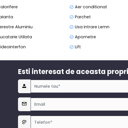
alorifere
Aer conditionat
aianta
Parchet
erestre Aluminiu
Usa intrare Lemn
ucatarie Utilata
Apometre
ideointerfon
Lift
Esti interesat de aceasta propr