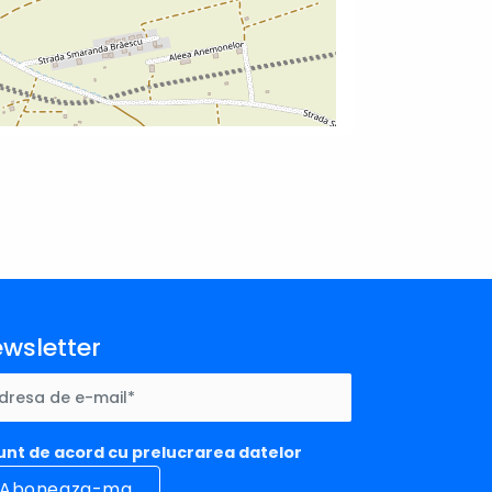
wsletter
unt de acord cu prelucrarea datelor