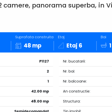
 camere, panorama superba, in V
Suprafata construita
Etaj
Bai
48 mp
Etaj 6
1
P1127
Nr. bucatarii:
2
Nr. bai:
1
Nr. balcoane:
42.00 mp
An constructie:
48.00 mp
Structura:
Semidecomandat
Tip imobil: