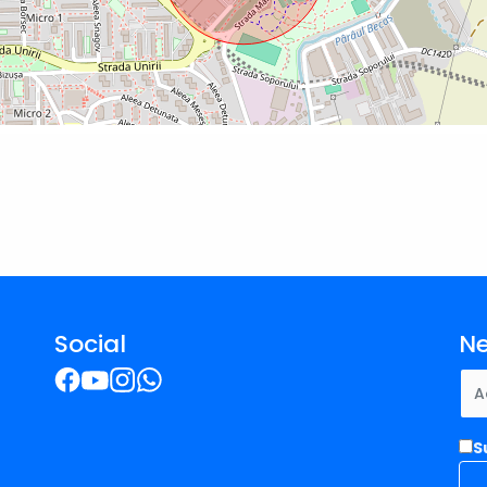
Social
Ne
S