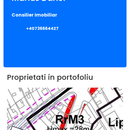
Consilier imobiliar
+40736664427‬
marius@imocentral.ro
Proprietati in portofoliu